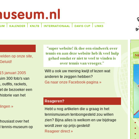
"super website! ik doe een eindwerk over
tennis en aan deze website heb ik veel hulp
elden op onze site,
gehad omdat er niet te veel te vinden is
Geluid!
over tennis van vroeger."
Wilt u ook uw mening kwijt of lezen wat
15 januari 2005
anderen te zeggen hebben?
uim 300 foto's van
Ga naar onze Facebook-pagina »
utfits, rackets,
het de bezoeker een
istorie van het
Reageren?
lingen »
Hebt u nog artikelen die u graag in het
tennismuseum tentoongesteld zou willen
zien? Bijna alles is welkom en uw bijdrage
thousiast over het
wordt zeer op prijs gesteld!
eel tennis-museum op
Reageer direct »