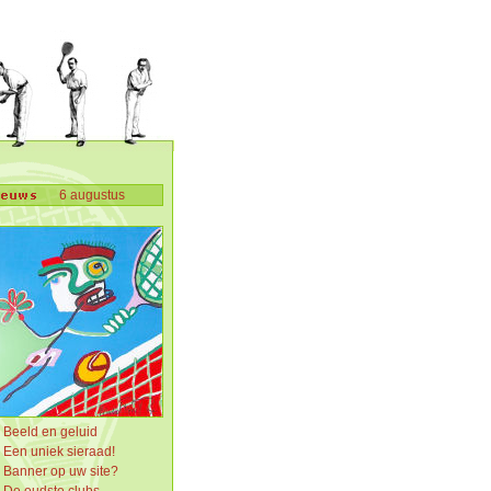
6 augustus
Beeld en geluid
Een uniek sieraad!
Banner op uw site?