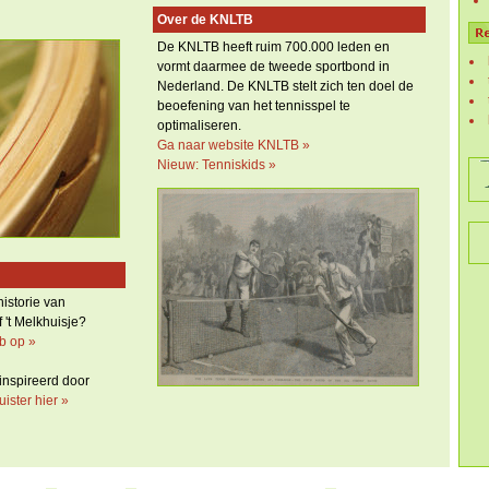
Over de KNLTB
De KNLTB heeft ruim 700.000 leden en
vormt daarmee de tweede sportbond in
Nederland. De KNLTB stelt zich ten doel de
beoefening van het tennisspel te
optimaliseren.
Ga naar website KNLTB »
Nieuw: Tenniskids »
istorie van
 't Melkhuisje?
b op »
inspireerd door
uister hier »