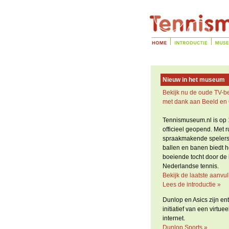
Nieuw in het museum
Bekijk nu de oude TV-be
met dank aan Beeld en 
Tennismuseum.nl is op
officieel geopend. Met r
spraakmakende spelers, o
ballen en banen biedt 
boeiende tocht door de h
Nederlandse tennis.
Bekijk de laatste aanvul
Lees de introductie »
Dunlop en Asics zijn en
initiatief van een virtu
internet.
Dunlop Sports »