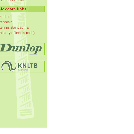
De oudste clubs
knltb.nl
tennis.nl
tennis startpagina
history of tennis (nrtb)