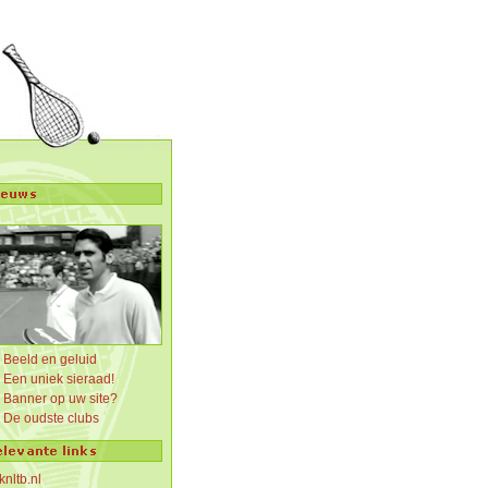
Beeld en geluid
Een uniek sieraad!
Banner op uw site?
De oudste clubs
knltb.nl